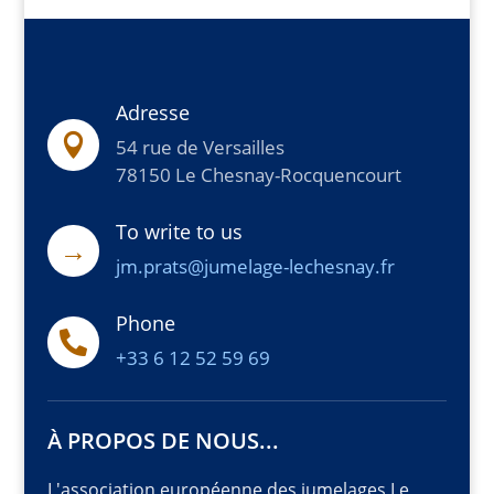
Adresse

54 rue de Versailles
78150 Le Chesnay-Rocquencourt
To write to us
→
jm.prats@jumelage-lechesnay.fr
Phone

+33 6 12 52 59 69
À PROPOS DE NOUS...
L'association européenne des jumelages Le