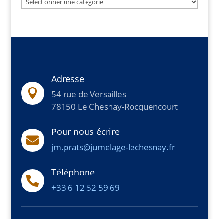
Liste
déroulante
Adresse

54 rue de Versailles
78150 Le Chesnay-Rocquencourt
Pour nous écrire

jm.prats@jumelage-lechesnay.fr
Téléphone

+33 6 12 52 59 69