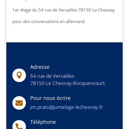
1er étage du 54 rue de Versailles 78150 Le Chesnay
pour des conversations en allemand.
Adresse

54 rue de Versailles
78150 Le Chesnay-Rocquencourt
Pour nous écrire

jm.prats@jumelage-lechesnay.fr
Téléphone
