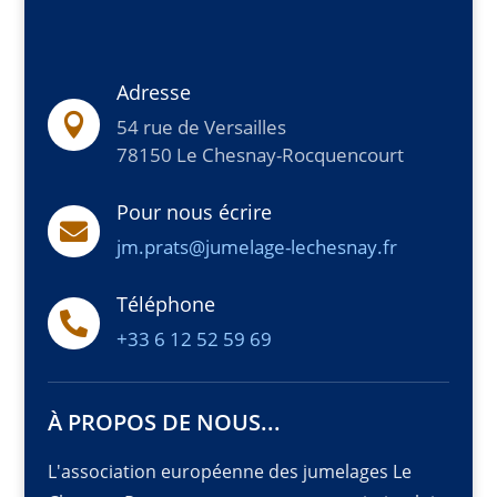
Adresse

54 rue de Versailles
78150 Le Chesnay-Rocquencourt
Pour nous écrire

jm.prats@jumelage-lechesnay.fr
Téléphone

+33 6 12 52 59 69
À PROPOS DE NOUS...
L'association européenne des jumelages Le