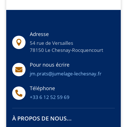
Adresse

54 rue de Versailles
78150 Le Chesnay-Rocquencourt
Pour nous écrire

jm.prats@jumelage-lechesnay.fr
Téléphone

+33 6 12 52 59 69
À PROPOS DE NOUS...