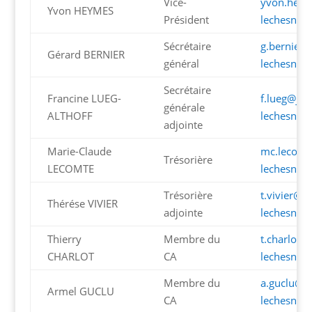
Vice-
yvon.heym
Yvon HEYMES
Président
lechesnay.
Sécrétaire
g.bernier
Gérard BERNIER
général
lechesnay.
Secrétaire
Francine LUEG-
f.lueg@jum
générale
ALTHOFF
lechesnay.
adjointe
Marie-Claude
mc.lecomt
Trésorière
LECOMTE
lechesnay.
Trésorière
t.vivier@j
Thérése VIVIER
adjointe
lechesnay.
Thierry
Membre du
t.charlot@
CHARLOT
CA
lechesnay.
Membre du
a.guclu@j
Armel GUCLU
CA
lechesnay.