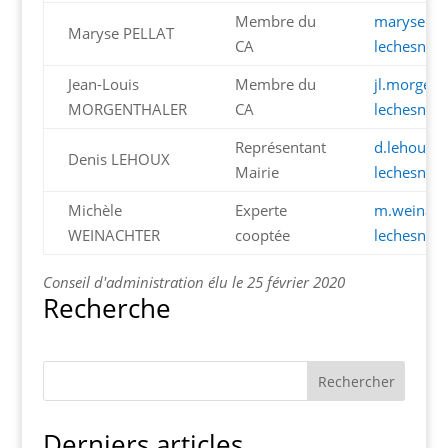
Membre du
maryse.pe
Maryse PELLAT
CA
lechesnay.
Jean-Louis
Membre du
jl.morgen
MORGENTHALER
CA
lechesnay.
Représentant
d.lehoux@
Denis LEHOUX
Mairie
lechesnay.
Michèle
Experte
m.weinach
WEINACHTER
cooptée
lechesnay.
Conseil d'administration élu le 25 février 2020
Recherche
Derniers articles