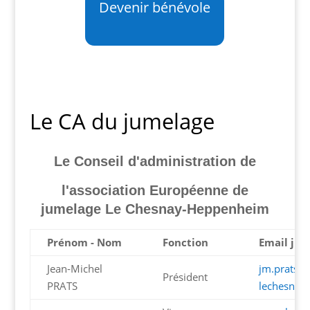
Devenir bénévole
Le CA du jumelage
Le Conseil d'administration de
l'association Européenne
de
jumelage Le Chesnay-Heppenheim
Prénom - Nom
Fonction
Email ju
Jean-Michel
jm.prats@
Président
PRATS
lechesnay.