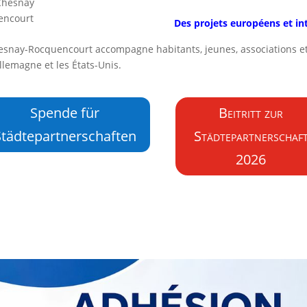
 Chesnay
encourt
Des projets européens et in
esnay-Rocquencourt accompagne habitants, jeunes, associations e
’Allemagne et les États-Unis.
Spende für
Beitritt zur
Städtepartnerschaften
Städtepartnerschaf
2026