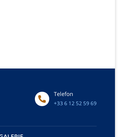
Telefon

+33 6 12 52 59 69
GALERIE