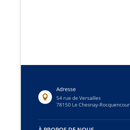
Adresse

54 rue de Versailles
78150 Le Chesnay-Rocquencour
À PROPOS DE NOUS...