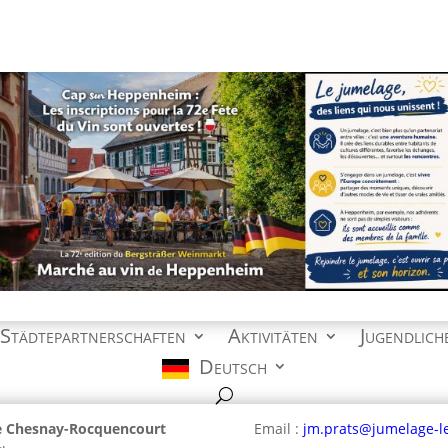
 Städtepartnerschaften
Aktivitäten
Jugendlich
Deutsch
e Chesnay-Rocquencourt
Email :
jm.prats@jumelage-l