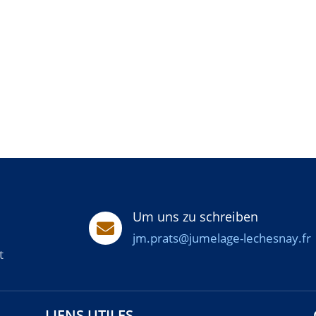
Um uns zu schreiben

jm.prats@jumelage-lechesnay.fr
t
LIENS UTILES