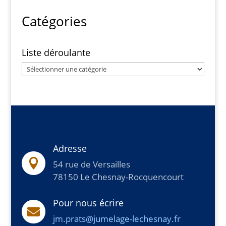
Catégories
Liste déroulante
Liste
déroulante
Adresse

54 rue de Versailles
78150 Le Chesnay-Rocquencourt
Pour nous écrire

jm.prats@jumelage-lechesnay.fr