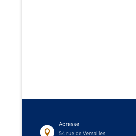
Adresse

54 rue de Versailles