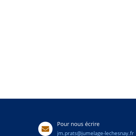
Pour nous écrire

jm.prats@jumelage-lechesnay.fr