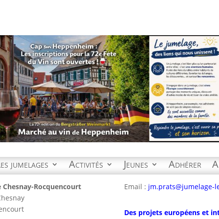
es jumelages
Activités
Jeunes
Adhérer
A
e Chesnay-Rocquencourt
Email :
jm.prats@jumelage-l
 Chesnay
encourt
Des projets européens et in