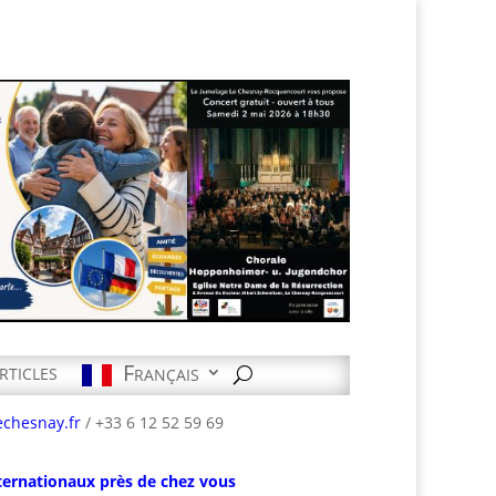
rticles
Français
echesnay.fr
/ +33 6 12 52 59 69
ternationaux près de chez vous