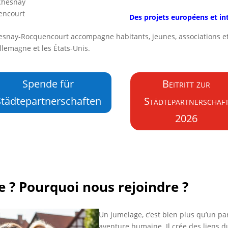
 Chesnay
encourt
Des projets européens et in
esnay-Rocquencourt accompagne habitants, jeunes, associations e
’Allemagne et les États-Unis.
Spende für
Beitritt zur
Städtepartnerschaften
Städtepartnerschaf
2026
e ? Pourquoi nous rejoindre ?
Un jumelage, c’est bien plus qu’un part
aventure humaine. Il crée des liens d