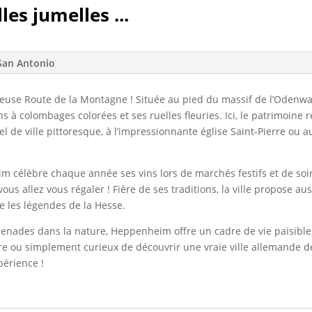
les jumelles ...
San Antonio
use Route de la Montagne ! Située au pied du massif de l’Odenwal
à colombages colorées et ses ruelles fleuries. Ici, le patrimoine re
el de ville pittoresque, à l’impressionnante église Saint-Pierre ou
 célèbre chaque année ses vins lors de marchés festifs et de soi
 vous allez vous régaler ! Fière de ses traditions, la ville propose
e les légendes de la Hesse.
romenades dans la nature, Heppenheim offre un cadre de vie paisibl
ure ou simplement curieux de découvrir une vraie ville allemand
périence !