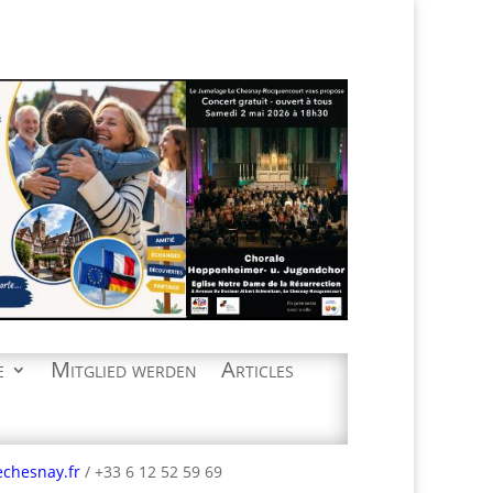
e
Mitglied werden
Articles
echesnay.fr
/ +33 6 12 52 59 69