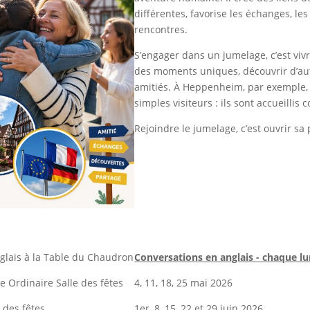
différentes, favorise les échanges, le
rencontres.
S’engager dans un jumelage, c’est viv
des moments uniques, découvrir d’aut
amitiés. À Heppenheim, par exemple,
simples visiteurs : ils sont accueilli
Rejoindre le jumelage, c’est ouvrir sa
s
glais à la Table du Chaudron
Conversations en anglais - chaque lu
 Ordinaire Salle des fêtes
4, 11, 18, 25 mai 2026
 des fêtes
1er, 8, 15, 22 et 29 juin 2026