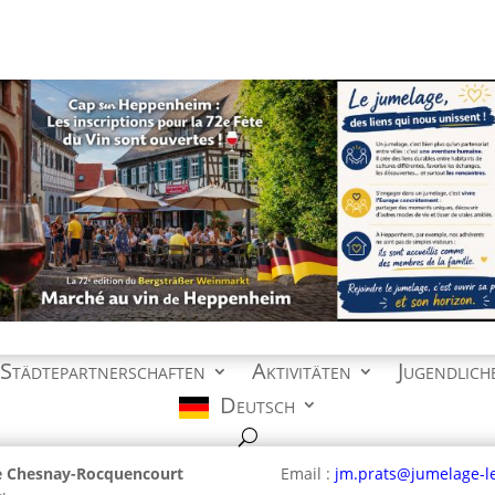
 Städtepartnerschaften
Aktivitäten
Jugendlich
Deutsch
e Chesnay-Rocquencourt
Email :
jm.prats@jumelage-l